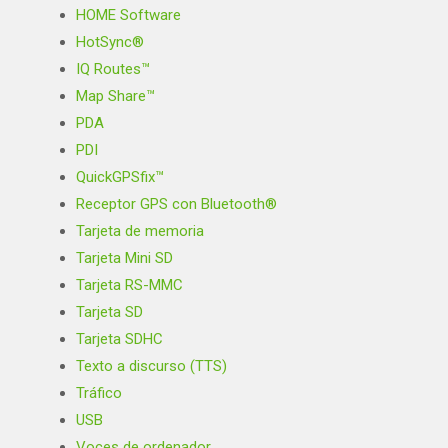
HOME Software
HotSync®
IQ Routes™
Map Share™
PDA
PDI
QuickGPSfix™
Receptor GPS con Bluetooth®
Tarjeta de memoria
Tarjeta Mini SD
Tarjeta RS-MMC
Tarjeta SD
Tarjeta SDHC
Texto a discurso (TTS)
Tráfico
USB
Voces de ordenador