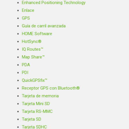
Enhanced Positioning Technology
Enlace
GPS
Guía de carril avanzada
HOME Software
HotSync®
IQ Routes™
Map Share™
PDA
PDI
QuickGPSfix™
Receptor GPS con Bluetooth®
Tarjeta de memoria
Tarjeta Mini SD
Tarjeta RS-MMC
Tarjeta SD
Tarjeta SDHC