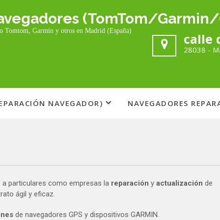
 navegadores (TomTom/Garmin/
mo Tomtom, Garmin y otros en Madrid (España)
calle 
28038 - M
REPARACIÓN NAVEGADOR)
NAVEGADORES REPAR
 a particulares como empresas la
reparación
y
actualización
de
to ágil y eficaz.
ones
de navegadores GPS y dispositivos GARMIN.