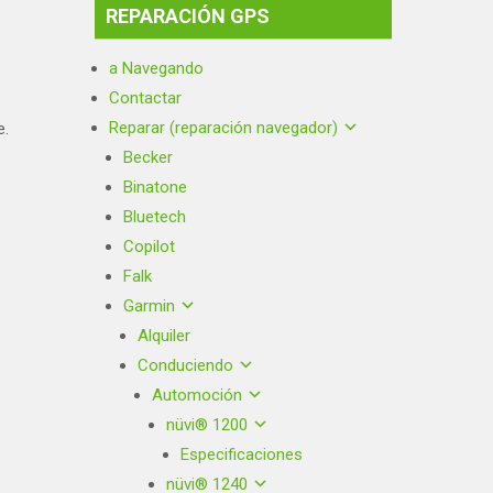
REPARACIÓN GPS
a Navegando
Contactar
Reparar (reparación navegador)
e.
Becker
Binatone
Bluetech
Copilot
Falk
Garmin
Alquiler
Conduciendo
Automoción
nüvi® 1200
Especificaciones
nüvi® 1240