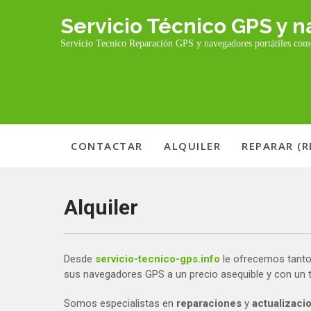
Skip
Servicio Técnico GPS y
to
content
Servicio Tecnico Reparación GPS y navegadores portátiles co
CONTACTAR
ALQUILER
REPARAR (
Alquiler
Desde
servicio-tecnico-gps.info
le ofrecemos tanto
sus navegadores GPS a un precio asequible y con un tra
Somos especialistas en
reparaciones
y
actualizaci