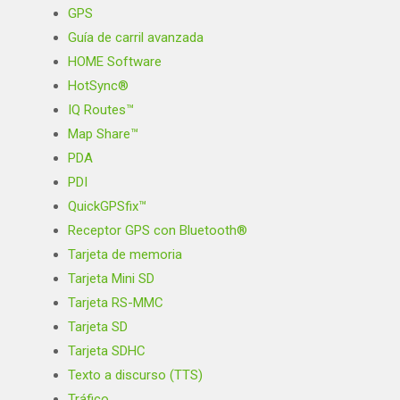
GPS
Guía de carril avanzada
HOME Software
HotSync®
IQ Routes™
Map Share™
PDA
PDI
QuickGPSfix™
Receptor GPS con Bluetooth®
Tarjeta de memoria
Tarjeta Mini SD
Tarjeta RS-MMC
Tarjeta SD
Tarjeta SDHC
Texto a discurso (TTS)
Tráfico