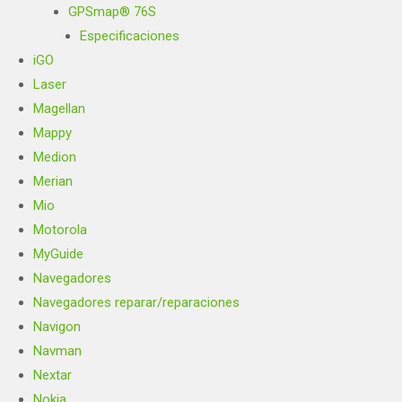
GPSmap® 76S
Especificaciones
iGO
Laser
Magellan
Mappy
Medion
Merian
Mio
Motorola
MyGuide
Navegadores
Navegadores reparar/reparaciones
Navigon
Navman
Nextar
Nokia