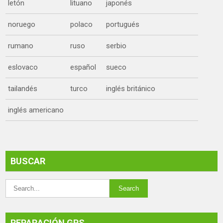
letón
lituano
japonés
noruego
polaco
portugués
rumano
ruso
serbio
eslovaco
español
sueco
tailandés
turco
inglés británico
inglés americano
BUSCAR
REPARACIÓN GPS