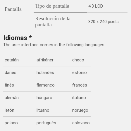
Tipo de pantalla
4:3 LCD
Pantalla
Resolución de la
320 x 240 pixels
pantalla
Idiomas *
The user interface comes in the following langauges:
catalán
afrikáner
checo
danés
holandés
estonio
finés
flamenco
francés
alemán
húngaro
italiano
letón
lituano
noruego
polaco
portugués
eslovaco