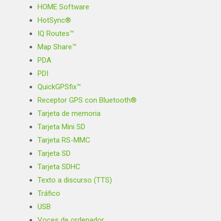
HOME Software
HotSync®
IQ Routes™
Map Share™
PDA
PDI
QuickGPSfix™
Receptor GPS con Bluetooth®
Tarjeta de memoria
Tarjeta Mini SD
Tarjeta RS-MMC
Tarjeta SD
Tarjeta SDHC
Texto a discurso (TTS)
Tráfico
USB
Voces de ordenador