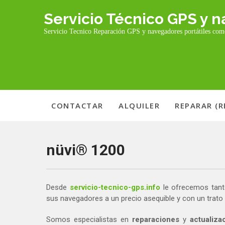
Skip
Servicio Técnico GPS y
to
content
Servicio Tecnico Reparación GPS y navegadores portátiles co
CONTACTAR
ALQUILER
REPARAR (
nüvi® 1200
Desde
servicio-tecnico-gps.info
le ofrecemos tant
sus navegadores a un precio asequible y con un trato á
Somos especialistas en
reparaciones
y
actualiza