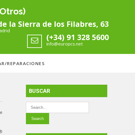
Otros)
de la Sierra de los Filabres, 63
adrid
(+34) 91 328 5600
info@europcs.net
AR/REPARACIONES
BUSCAR
e
®