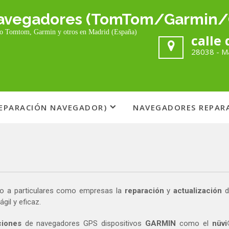
 navegadores (TomTom/Garmin/
mo Tomtom, Garmin y otros en Madrid (España)
calle 
28038 - M
REPARACIÓN NAVEGADOR)
NAVEGADORES REPAR
o a particulares como empresas la
reparación
y
actualización
d
gil y eficaz.
ciones
de navegadores GPS dispositivos
GARMIN
como el
nüvi