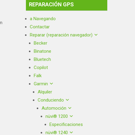
REPARACIÓN GPS
a Navegando
ón
Contactar
Reparar (reparación navegador)
Becker
Binatone
Bluetech
Copilot
Falk
Garmin
Alquiler
Conduciendo
Automoción
nüvi® 1200
Especificaciones
nüvi® 1240